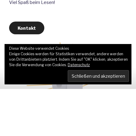
Viel Spaß beim Lesen!
Kontakt
Diese Website verwendet Cookies
Einige Cookies werden für Statistiken verwendet, andere werden
von Drittanbietern platziert. Indem Sie auf "OK" klicken, akzeptieren
Sie die Verwendung von Cookies.
Datenschutz
BLOG
VERÖFFENTLICHT
15. JULI 2020